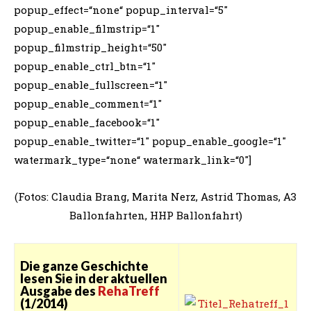
popup_effect=“none“ popup_interval=“5″
popup_enable_filmstrip=“1″
popup_filmstrip_height=“50″
popup_enable_ctrl_btn=“1″
popup_enable_fullscreen=“1″
popup_enable_comment=“1″
popup_enable_facebook=“1″
popup_enable_twitter=“1″ popup_enable_google=“1″
watermark_type=“none“ watermark_link=“0″]
(Fotos: Claudia Brang, Marita Nerz, Astrid Thomas, A3
Ballonfahrten, HHP Ballonfahrt)
Die ganze Geschichte
lesen Sie in der aktuellen
Ausgabe des
RehaTreff
(1/2014)