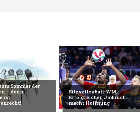
HTEN
SPORT
 zum Sommer der
en – denn
Sitzvolleyball-WM:
e ist
Erfolgreicher Umbruch
enrecht!
macht Hoffnung