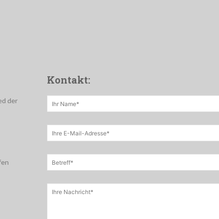
Kontakt:
ed der
fen