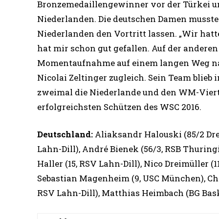
Bronzemedaillengewinner vor der Türkei u
Niederlanden. Die deutschen Damen musste
Niederlanden den Vortritt lassen. „Wir hatte
hat mir schon gut gefallen. Auf der anderen S
Momentaufnahme auf einem langen Weg nach 
Nicolai Zeltinger zugleich. Sein Team blieb
zweimal die Niederlande und den WM-Vierte
erfolgreichsten Schützen des WSC 2016.
Deutschland:
Aliaksandr Halouski (85/2 Dre
Lahn-Dill), André Bienek (56/3, RSB Thuringi
Haller (15, RSV Lahn-Dill), Nico Dreimüller (1
Sebastian Magenheim (9, USC München), Chri
RSV Lahn-Dill), Matthias Heimbach (BG Bas