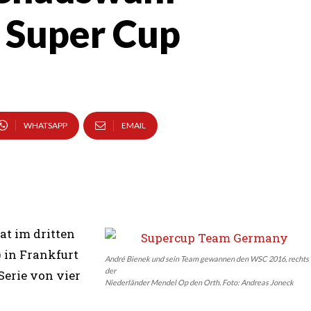
 Super Cup
WHATSAPP
EMAIL
t im dritten
 in Frankfurt
André Bienek und sein Team gewannen den WSC 2016, rechts
der
erie von vier
Niederländer Mendel Op den Orth. Foto: Andreas Joneck