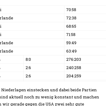
i
70:58
rlande
72:38
i
68:65
i
71:58
rlande
59:49
rlande
63:49
4
8:0
276:203
4
2:6
240:258
4
2:6
204:259
Niederlagen einstecken und dabei beide Partien
 sind aktuell noch zu wenig konstant und machen
n wir gerade gegen die USA zwei sehr gute