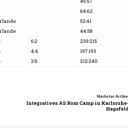
46:57
64:62
rlande
52:41
rlande
44:58
4
6:2
239:215
4
4:4
197:193
4
2:6
212:240
Nächster Artike
Integratives AS Rom Camp in Karlsruhe
Hagsfel