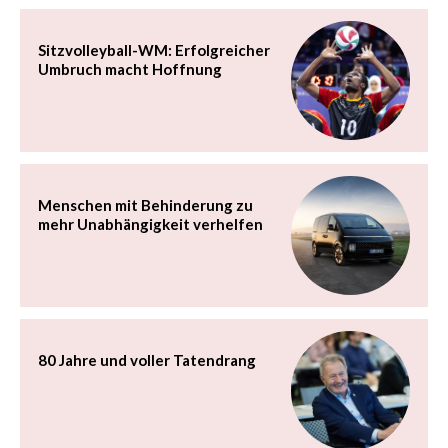
Stiftungsmitarbeiterin Veronika Geng wird zum Ehrenmitglied der
DMGP ernannt
Aufruf zum Sommer der Aktionen – denn Teilhabe ist
Menschenrecht!
Sitzvolleyball-WM: Erfolgreicher Umbruch macht Hoffnung
Menschen mit Behinderung zu mehr Unabhängigkeit verhelfen
80 Jahre und voller Tatendrang
Jetzt Leser werden!
Abo kündigen!
Kontakt: