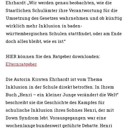
Inklusion in der Schule direkt betroffen. In Ihrem
Buch „Henri – ein kleiner Junge verändert die Welt“
beschreibt sie die Geschichte des Kampfes für
schulische Inklusion ihres Sohnes Henri, der mit
Down Syndrom lebt.
Vorausgegangen war eine
wochenlange bundesweit geführte Debatte. Henri
sollte nach dem Wunsch seiner Eltern mit einigen
Kindern seiner Grundschulklasse aufs Gymnasium
wechseln. Doch dort wurde er abgelehnt, ebenso von
der Realschule.
© HEYNE
Vorheriger Artikel
Nächster Artikel
Sitzvolleyballer treffen im
Arbeitslosigkeit von
Endspiel auf Bosnien
Menschen mit
Behinderung ist gesunken