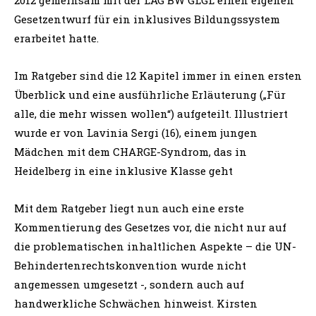
Mit dem Ratgeber liegt nun auch eine erste
Kommentierung des Gesetzes vor, die nicht nur auf
die problematischen inhaltlichen Aspekte – die UN-
Behindertenrechtskonvention wurde nicht
angemessen umgesetzt -, sondern auch auf
handwerkliche Schwächen hinweist. Kirsten
Ehrhardt: „Wir werden genau beobachten, wie die
Staatlichen Schulämter ihre Verantwortung für die
Umsetzung des Gesetzes wahrnehmen und ob künftig
wirklich mehr Inklusion in baden-
württembergischen Schulen stattfindet, oder am Ende
doch alles bleibt, wie es ist.“
HIER können Sie den Ratgeber downloaden:
Elternratgeber
Die Autorin Kirsten Ehrhardt ist vom Thema