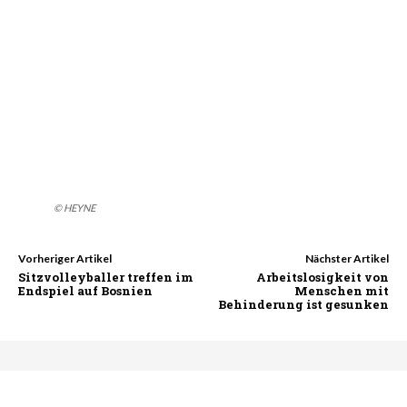
NACHRICHTEN
Aufruf zum Sommer der Aktionen –
denn Teilhabe ist Menschenrecht!
SPORT
Sitzvolleyball-WM: Erfolgreicher
Umbruch macht Hoffnung