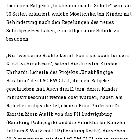
inklusiv beschult werden oder wurden, haben am
Ratgeber mitgearbeitet, ebenso Frau Professor Dr.
Kerstin Merz-Atalik von der PH Ludwigsburg
(Beratung Pädagogik) und die Frankfurter Kanzlei
Latham & Watkins LLP (Beratung Recht), die schon
2012 gemeinsam mit der LAG BW GLGL einen eigenen
Gesetzentwurf für ein inklusives Bildungssystem
erarbeitet hatte.
Im Ratgeber sind die 12 Kapitel immer in einen ersten
Überblick und eine ausführliche Erläuterung („Für
alle, die mehr wissen wollen“) aufgeteilt. Illustriert
wurde er von Lavinia Sergi (16), einem jungen
Mädchen mit dem CHARGE-Syndrom, das in
Heidelberg in eine inklusive Klasse geht