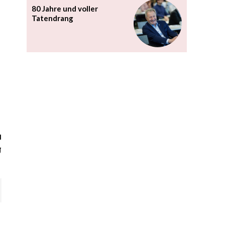
r
80 Jahre und voller
Tatendrang
l
g