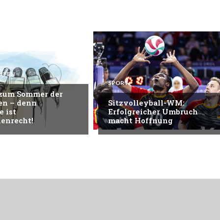
HTEN
SPORT
 zum Sommer der
en – denn
Sitzvolleyball-WM:
e ist
Erfolgreicher Umbruch
enrecht!
macht Hoffnung