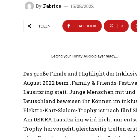
By
Fabrice
15/08/2022
FACEBOOK
X
TEILEN
Getting your
Trinity Audio
player ready...
Das große Finale und Highlight der Inklusiv
August 2022 beim „Family & Friends-Festi
Lausitzring statt. Junge Menschen mit un
Deutschland beweisen ihr Können im inklus
Elektro-Kart-Slalom-Trophy ist nach fünf 
Am DEKRA Lausitzring wird nicht nur entsch
Trophy hervorgeht, gleichzeitig treffen er