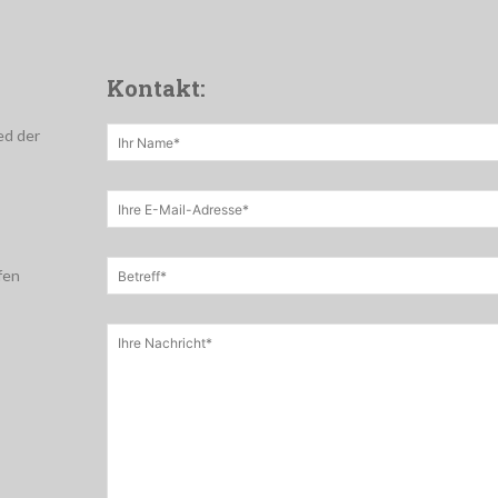
Kontakt:
ed der
fen