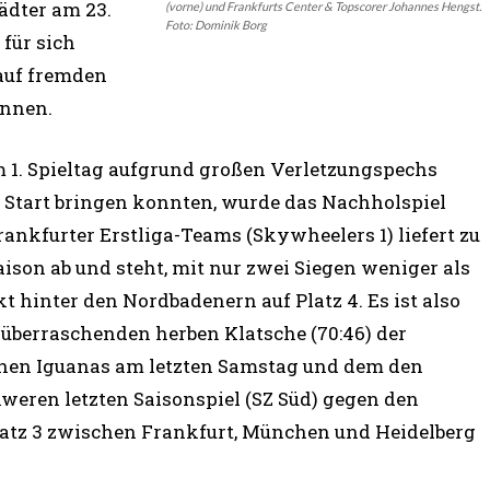
ädter am 23.
(vorne) und Frankfurts Center & Topscorer Johannes Hengst.
Foto: Dominik Borg
für sich
 auf fremden
önnen.
 1. Spieltag aufgrund großen Verletzungspechs
n Start bringen konnten, wurde das Nachholspiel
ankfurter Erstliga-Teams (Skywheelers 1) liefert zu
ison ab und steht, mit nur zwei Siegen weniger als
 hinter den Nordbadenern auf Platz 4. Es ist also
r überraschenden herben Klatsche (70:46) der
hen Iguanas am letzten Samstag und dem den
weren letzten Saisonspiel (SZ Süd) gegen den
atz 3 zwischen Frankfurt, München und Heidelberg