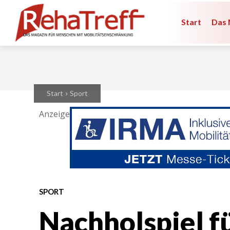
Start
Das 
Start
Sport
Anzeige
SPORT
Nachholspiel fü