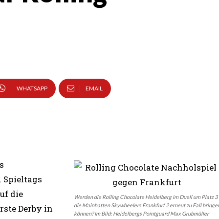
WHATSAPP
EMAIL
s
. Spieltags
uf die
Werden die Rolling Chocolate Heidelberg im Duell um Platz 3
die Mainhatten Skywheelers Frankfurt 2 erneut zu Fall bringe
rste Derby in
können? Im Bild: Heidelbergs Pointguard Max Grubmüller