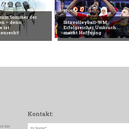
HTEN
SPORT
 zum Sommer der
en – denn
Sitzvolleyball-WM:
e ist
Erfolgreicher Umbruch
enrecht!
macht Hoffnung
Kontakt:
ed der