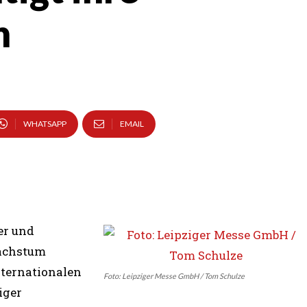
n
WHATSAPP
EMAIL
er und
Wachstum
nternationalen
Foto: Leipziger Messe GmbH / Tom Schulze
iger