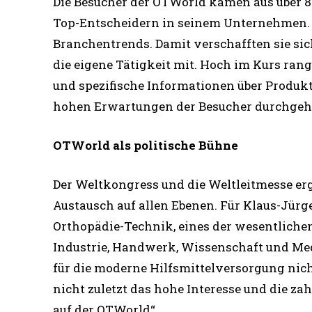
Die Besucher der OTWorld kamen aus über 80
Top-Entscheidern in seinem Unternehmen. Si
Branchentrends. Damit verschafften sie s
die eigene Tätigkeit mit. Hoch im Kurs ra
und spezifische Informationen über Produkt
hohen Erwartungen der Besucher durchgehe
OTWorld als politische Bühne
Der Weltkongress und die Weltleitmesse erg
Austausch auf allen Ebenen. Für Klaus-Jür
Orthopädie-Technik, eines der wesentlich
Industrie, Handwerk, Wissenschaft und Med
für die moderne Hilfsmittelversorgung nich
nicht zuletzt das hohe Interesse und die za
auf der OTWorld“.