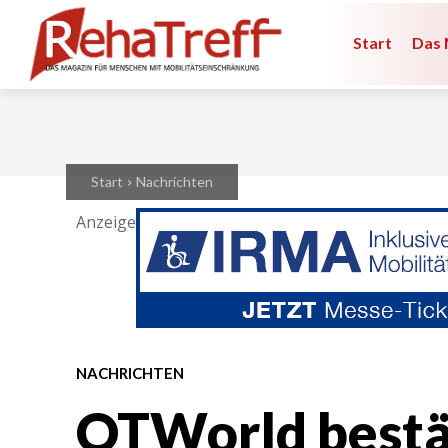
Start
Das 
Start
Nachrichten
Anzeige
NACHRICHTEN
OTWorld bestät