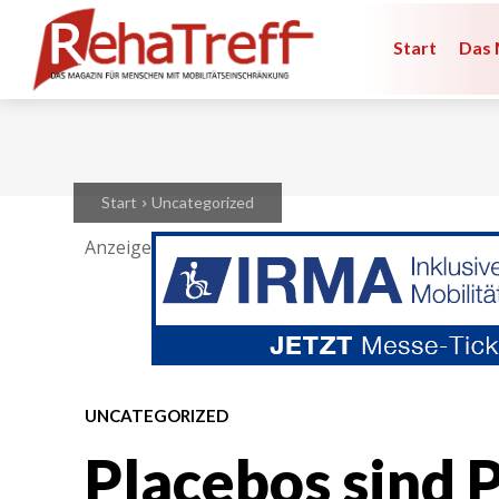
Start
Das 
Start
Uncategorized
Anzeige
UNCATEGORIZED
Placebos sind P