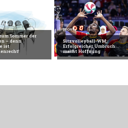
HTEN
SPORT
 zum Sommer der
en – denn
Sitzvolleyball-WM:
e ist
Erfolgreicher Umbruch
enrecht!
macht Hoffnung