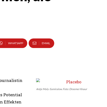
WHATSAPP
EMAIL
Journalistin
Antje Maly-Samiralow. Foto: Droemer Knaur
s Potential
n Effekten