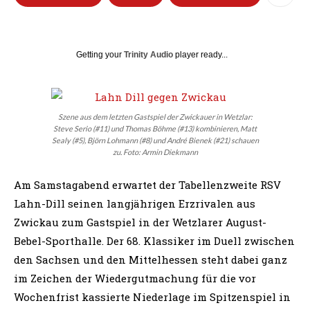
Getting your
Trinity Audio
player ready...
Szene aus dem letzten Gastspiel der Zwickauer in Wetzlar:
Steve Serio (#11) und Thomas Böhme (#13) kombinieren, Matt
Sealy (#5), Björn Lohmann (#8) und André Bienek (#21) schauen
zu. Foto: Armin Diekmann
Am Samstagabend erwartet der Tabellenzweite RSV
Lahn-Dill seinen langjährigen Erzrivalen aus
Zwickau zum Gastspiel in der Wetzlarer August-
Bebel-Sporthalle. Der 68. Klassiker im Duell zwischen
den Sachsen und den Mittelhessen steht dabei ganz
im Zeichen der Wiedergutmachung für die vor
Wochenfrist kassierte Niederlage im Spitzenspiel in