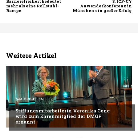
Barrierefreiheit bedeutet
3. ICF-CY
mehr als eine Rollstuhl-
Anwenderkonferenz in
Rampe
München ein großer Erfolg
Weitere Artikel
NACHRICHTEN
Stiftungsmitarbeiterin Veronika Geng
wird zum Ehrenmitglied der DMGP
ernannt