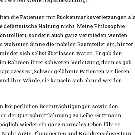
es Zweiten Weltkrieges beschäftigt.
alten die Patienten mit Rückenmarksverletzungen al
e defätistische Haltung nicht. Meine Philosophie
kontrolliert, sondern auch ganz vermieden werden
im wahrsten Sinne die mobilen Raumteiler ein, hinter
nder sich selbst überlassen waren. Er gab den
 im Rahmen ihrer schweren Verletzung, denn es gab
haprozesses: „Schwer gelähmte Patienten verlieren
t und ihre Würde, sie kapseln sich ab und werden
en körperlichen Beeinträchtigungen sowie den
en der Querschnittlähmung zu Leibe. Guttmann
e möglich wieder ein ganz normales Leben führen
. Nicht Ärzte, Therapeuten und Krankenschwestern