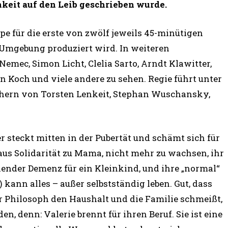
keit auf den Leib geschrieben wurde.
ppe für die erste von zwölf jeweils 45-minütigen
d Umgebung produziert wird. In weiteren
mec, Simon Licht, Clelia Sarto, Arndt Klawitter,
n Koch und viele andere zu sehen. Regie führt unter
hern von Torsten Lenkeit, Stephan Wuschansky,
ter steckt mitten in der Pubertät und schämt sich für
aus Solidarität zu Mama, nicht mehr zu wachsen, ihr
nender Demenz für ein Kleinkind, und ihre „normal“
 kann alles – außer selbstständig leben. Gut, dass
er Philosoph den Haushalt und die Familie schmeißt,
, denn: Valerie brennt für ihren Beruf. Sie ist eine