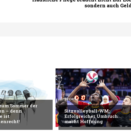
sondern auch Gel
HTEN
SPORT
 zum Sommer der
en – denn
Sitzvolleyball-WM:
e ist
Erfolgreicher Umbruch
enrecht!
macht Hoffnung