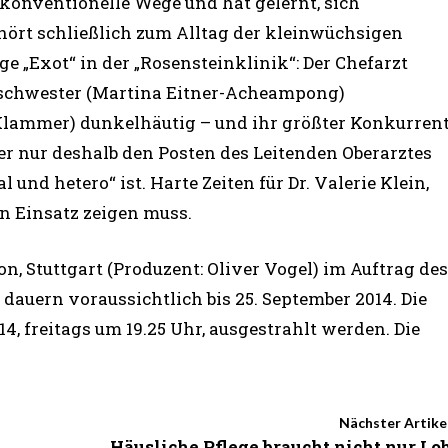
nkonventionelle Wege und hat gelernt, sich
hört schließlich zum Alltag der kleinwüchsigen
ige „Exot“ in der „Rosensteinklinik“: Der Chefarzt
erschwester (Martina Eitner-Acheampong)
 Klammer) dunkelhäutig – und ihr größter Konkurren
er nur deshalb den Posten des Leitenden Oberarztes
und hetero“ ist. Harte Zeiten für Dr. Valerie Klein,
en Einsatz zeigen muss.
on, Stuttgart (Produzent: Oliver Vogel) im Auftrag des
 dauern voraussichtlich bis 25. September 2014. Die
14, freitags um 19.25 Uhr, ausgestrahlt werden. Die
Nächster Artike
Häusliche Pflege braucht nicht nur Lo