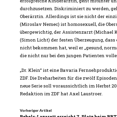
erfolgreiche Kinderärztin, geht mitunter u
durchzusetzen. Diskriminiert zu werden, ge
Oberärztin. Allerdings ist sie nicht der einz
(Miroslav Nemec) ist homosexuell, die Ob
übergewichtig, der Assistenzarzt (Michael
(Simon Licht) der festen Überzeugung, dass 
nicht bekommen hat, weil er „gesund, normal 
die nicht nur bei den jungen Patienten voll
„Dr. Klein“ ist eine Bavaria Fernsehprodukti
ZDF. Die Dreharbeiten für die zwölf Episoden
neue Serie soll voraussichtlich im Herbst 20
Redaktion im ZDF hat Axel Laustroer.
Vorheriger Artikel
Rebels-Lazarett erreicht 7. Platz beim BBT