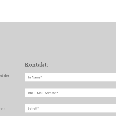
Kontakt:
ed der
fen