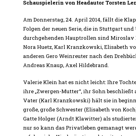
Schauspielerin von Headautor Torsten Len
Am Donnerstag, 24. April 2014, fällt die Kla
Folgen der neuen Serie, die in Stuttgart un
durchgehenden Hauptrollen sind Miroslav Ne
Nora Huetz, Karl Kranzkowski, Elisabeth vo
anderen Gero Weinreuter nach den Drehbüc
Andreas Knaup, Axel Hildebrand.
Valerie Klein hat es nicht leicht: Ihre Toch
ihre „Zwergen-Mutter“, ihr Sohn beschließt 
Vater (Karl Kranzkowski) hält sie in begin
große, große Schwester (Elisabeth von Koch)
Gatte Holger (Arndt Klawitter) als studiert
nur so kann das Privatleben gemanagt werden