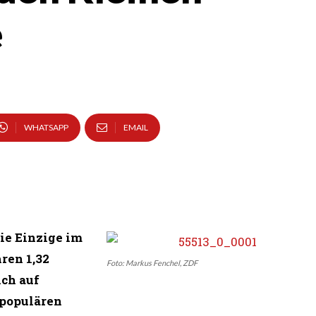
e
WHATSAPP
EMAIL
die Einzige im
ren 1,32
Foto: Markus Fenchel, ZDF
ich auf
 populären