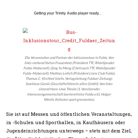
Getting your
Trinity Audio
player ready...
Die Veranstalter und Partner der Inklusionstour in Fulda. Von
links stehend Stefan Frauenholz (Präsident TTC RhönSprudel
Fulda-Maberzell), Qing Yu Meng (Chefcoach TTC RhönSprudel
Fulda-Maberzell), Mathias Leilich (Präsident Lions Club Fulda),
Thomas C. Kirchhof (stellv. Verlagsleitung Fuldaer Zeitung),
Swetlana Gorski (Geschäftsführerin alliro GmbH). Von links
sitzend Hans-Uwe Theele (1. Vorsitzender
Interessengemeinschaft barrierefreies Fulda e.V.), Holger
Nikelis (Initiator sport grenzenlos).
Sie ist auf Messen und öffentlichen Veranstaltungen,
in -Schulen und Sporthallen, in Kaufhäusern oder
Jugendeinrichtungen unterwegs – stets mit dem Ziel,