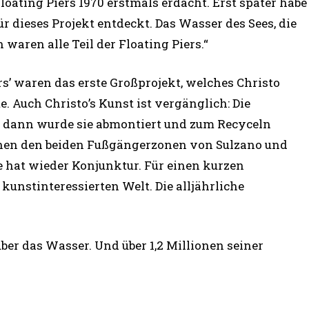
oating Piers 1970 erstmals erdacht. Erst später habe
für dieses Projekt entdeckt. Das Wasser des Sees, die
aren alle Teil der Floating Piers.“
rs’ waren das erste Großprojekt, welches Christo
. Auch Christo’s Kunst ist vergänglich: Die
d, dann wurde sie abmontiert und zum Recyceln
chen den beiden Fußgängerzonen von Sulzano und
e hat wieder Konjunktur. Für einen kurzen
kunstinteressierten Welt. Die alljährliche
ber das Wasser. Und über 1,2 Millionen seiner