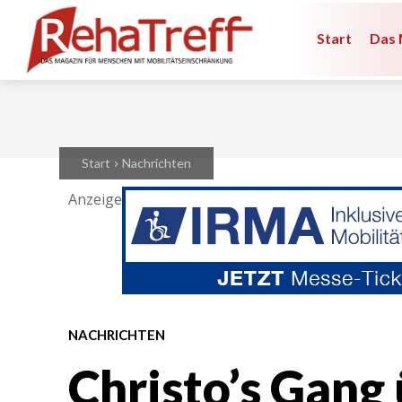
Start
Das 
Start
Nachrichten
Anzeige
NACHRICHTEN
Christo’s Gang