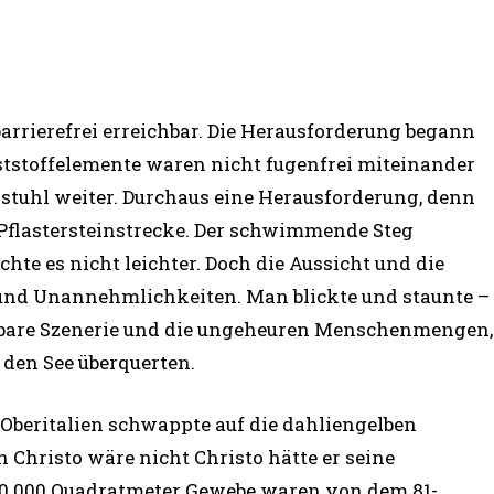
rrierefrei erreichbar. Die Herausforderung begann
ststoffelemente waren nicht fugenfrei miteinander
stuhl weiter. Durchaus eine Herausforderung, denn
 Pflastersteinstrecke. Der schwimmende Steg
te es nicht leichter. Doch die Aussicht und die
und Unannehmlichkeiten. Man blickte und staunte –
rbare Szenerie und die ungeheuren Menschenmengen,
 den See überquerten.
 Oberitalien schwappte auf die dahliengelben
 Christo wäre nicht Christo hätte er seine
 100.000 Quadratmeter Gewebe waren von dem 81-