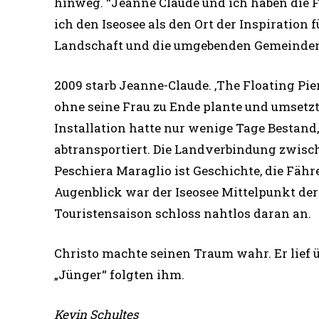
hinweg. “Jeanne Claude und ich haben die Fl
ich den Iseosee als den Ort der Inspiration 
Landschaft und die umgebenden Gemeinden w
2009 starb Jeanne-Claude. ‚The Floating Pie
ohne seine Frau zu Ende plante und umsetzte
Installation hatte nur wenige Tage Bestan
abtransportiert. Die Landverbindung zwis
Peschiera Maraglio ist Geschichte, die Fähr
Augenblick war der Iseosee Mittelpunkt der 
Touristensaison schloss nahtlos daran an.
Christo machte seinen Traum wahr. Er lief ü
„Jünger“ folgten ihm.
Kevin Schultes