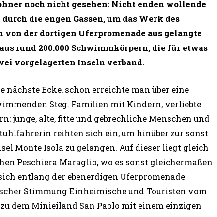
ohner noch nicht gesehen: Nicht enden wollende
durch die engen Gassen, um das Werk des
 von der dortigen Uferpromenade aus gelangte
aus rund 200.000 Schwimmkörpern, die für etwas
wei vorgelagerten Inseln verband.
e nächste Ecke, schon erreichte man über eine
wimmenden Steg. Familien mit Kindern, verliebte
n: junge, alte, fitte und gebrechliche Menschen und
tuhlfahrerin reihten sich ein, um hinüber zur sonst
el Monte Isola zu gelangen. Auf dieser liegt gleich
hen Peschiera Maraglio, wo es sonst gleichermaßen
 sich entlang der ebenerdigen Uferpromenade
ischer Stimmung Einheimische und Touristen vom
er zu dem Minieiland San Paolo mit einem einzigen