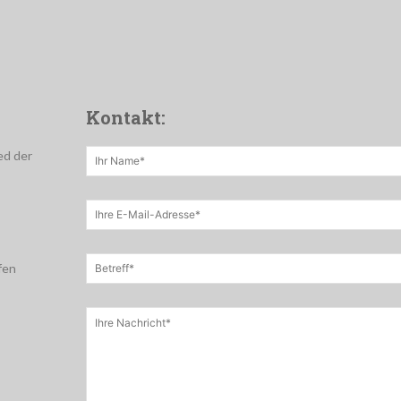
Kontakt:
ed der
fen