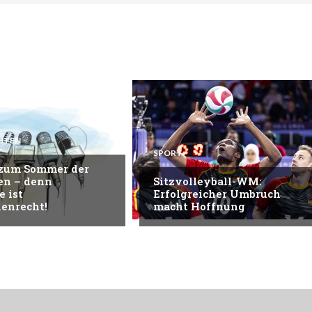
HTEN
SPORT
 zum Sommer der
en – denn
Sitzvolleyball-WM:
e ist
Erfolgreicher Umbruch
enrecht!
macht Hoffnung