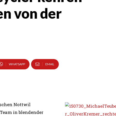
en von der
WHATSAPP
EMAIL
ischen Nottwil
 Team in blendender