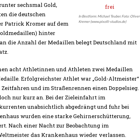
runter sechsmal Gold,
ten die deutschen
In Bestform: Michael Teuber. Foto: Oliver
Kremer (www.pixolli-studios.de)
er Patrick Kromer auf dem
oldmedaillen) hinter
man die Anzahl der Medaillen belegt Deutschland mit
atz.
n acht Athletinnen und Athleten zwei Medaillen
daille. Erfolgreichster Athlet war „Gold-Altmeister“
m Zeitfahren und im Straßenrennen einen Doppelsieg.
och nur kurz an. Bei der Zieleinfahrt im
urrenten unabsichtlich abgedrängt und fuhr bei
enhaus wurden eine starke Gehirnerschütterung,
rt. Nach einer Nacht zur Beobachtung im
Weltmeister das Krankenhaus wieder verlassen.