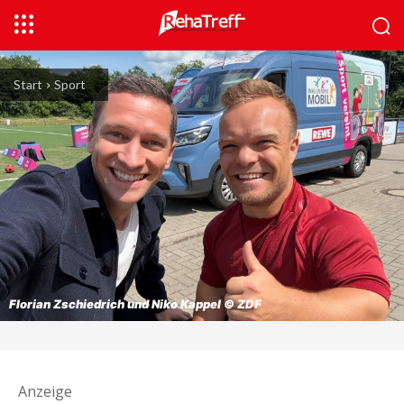
Start
Sport
Florian Zschiedrich und Niko Kappel © ZDF
Anzeige