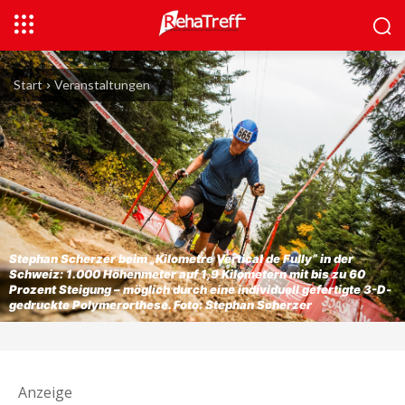
Start
Veranstaltungen
Stephan Scherzer beim „Kilometre Vertical de Fully“ in der
Schweiz: 1.000 Höhenmeter auf 1,9 Kilometern mit bis zu 60
Prozent Steigung – möglich durch eine individuell gefertigte 3-D-
gedruckte Polymerorthese. Foto: Stephan Scherzer
Anzeige