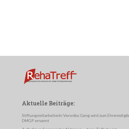
Aktuelle Beiträge:
Stiftungsmitarbeiterin Veronika Geng wird zum Ehrenmitgli
DMGP ernannt