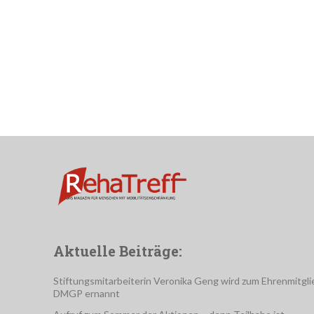
Aktuelle Beiträge:
Stiftungsmitarbeiterin Veronika Geng wird zum Ehrenmitgli
DMGP ernannt