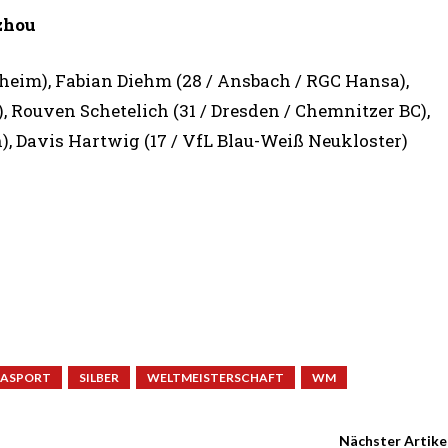
zhou
sheim), Fabian Diehm (28 / Ansbach / RGC Hansa),
, Rouven Schetelich (31 / Dresden / Chemnitzer BC),
n), Davis Hartwig (17 / VfL Blau-Weiß Neukloster)
RASPORT
SILBER
WELTMEISTERSCHAFT
WM
Nächster Artike