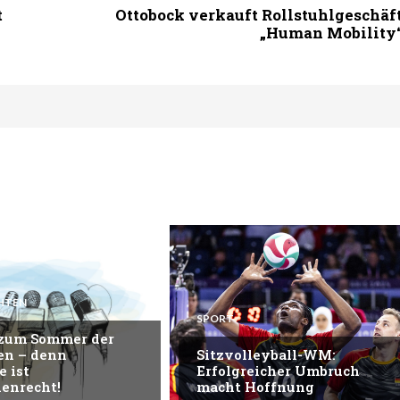
t
Ottobock verkauft Rollstuhlgeschäf
„Human Mobility
HTEN
SPORT
 zum Sommer der
en – denn
Sitzvolleyball-WM:
e ist
Erfolgreicher Umbruch
enrecht!
macht Hoffnung