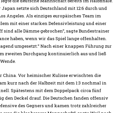
 legte die deutsche Mannschaft bereits im Halbfinale.
Japan setzte sich Deutschland mit 12:6 durch und
 Los Angeles. Als einziges europäisches Team im
llem mit einer starken Defensivleistung und einer
iff sind alle Dämme gebrochen“, sagte Bundestrainer
ance haben, wenn wir das Spiel lange offenhalten.
agend umgesetzt.“ Nach einer knappen Führung zur
im zweiten Durchgang kontinuierlich aus und ließ
 Wende.
r China. Vor heimischer Kulisse erwischten die
am kurz nach der Halbzeit mit dem 1:3 nochmal in
hnell. Spätestens mit dem Doppelpack circa fünf
g den Deckel drauf. Die Deutschen fanden offensiv
fensive des Gegners und kamen trotz zahlreicher