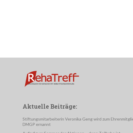
Aktuelle Beiträge:
Stiftungsmitarbeiterin Veronika Geng wird zum Ehrenmitgli
DMGP ernannt